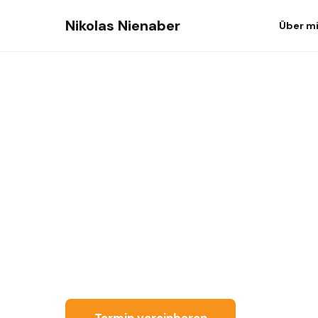
Nikolas Nienaber
Über m
Online Marke
für Oelde
Online-Marketing, wann du es bra
langfristige Agenturbindung.