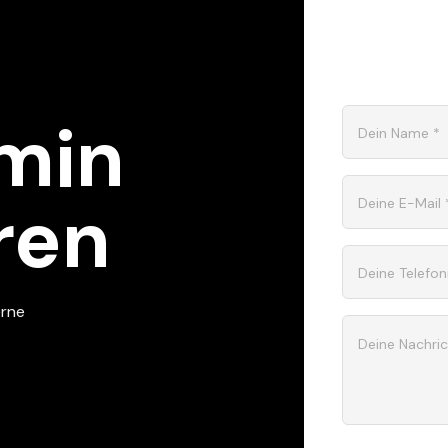
rmin
Dein Name *
ren
Deine E-Mail 
Deine Telef
erne
Deine Nachric