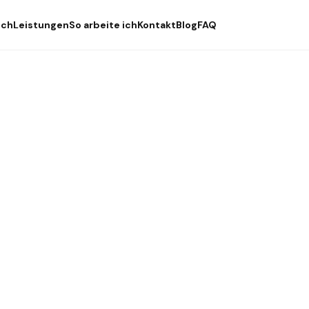
ich
Leistungen
So arbeite ich
Kontakt
Blog
FAQ
ting Freelancer
uchst – ohne