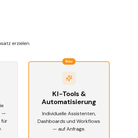
atz erzielen.
Neu
KI-Tools &
Automatisierung
ie
t —
Individuelle Assistenten,
 für
Dashboards und Workflows
.
— auf Anfrage.